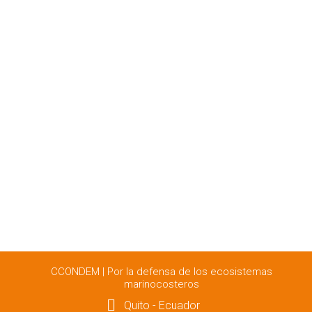
CCONDEM | Por la defensa de los ecosistemas
marinocosteros
Quito - Ecuador