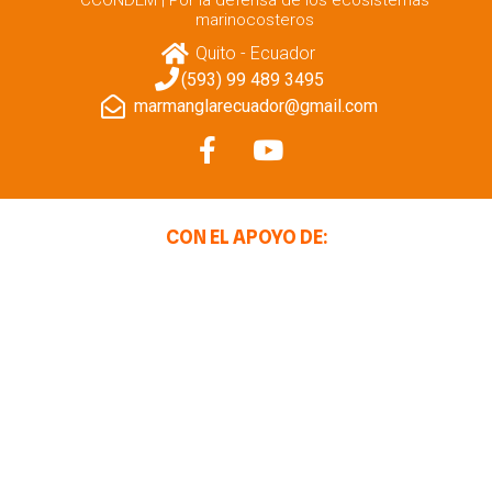
CCONDEM | Por la defensa de los ecosistemas
marinocosteros
Quito - Ecuador
(593) 99 489 3495
marmanglarecuador@gmail.com
CON EL APOYO DE: