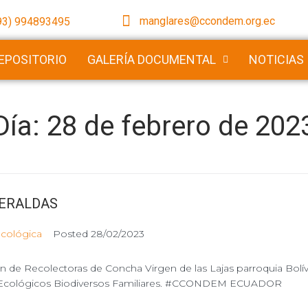
manglares@ccondem.org.ec
93) 994893495
EPOSITORIO
GALERÍA DOCUMENTAL
NOTICIAS
Día:
28 de febrero de 202
MERALDAS
ecológica
Posted
28/02/2023
ión de Recolectoras de Concha Virgen de las Lajas parroquia Bo
o Ecológicos Biodiversos Familiares. #CCONDEM ECUADOR