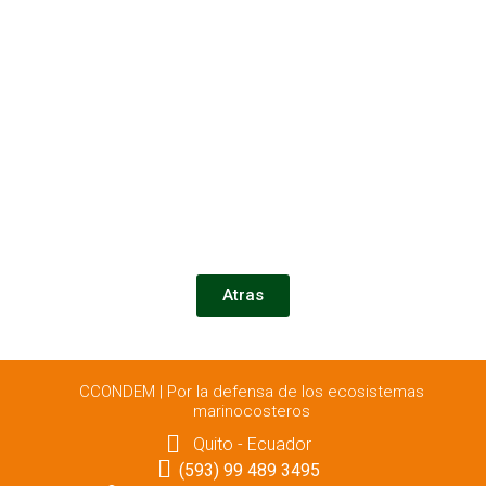
Atras
CCONDEM | Por la defensa de los ecosistemas
marinocosteros
Quito - Ecuador
(593) 99 489 3495