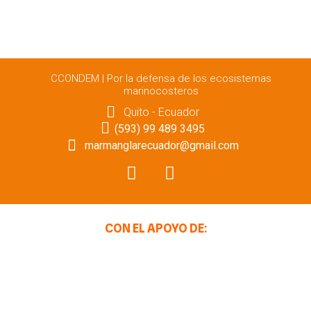
CCONDEM | Por la defensa de los ecosistemas
marinocosteros
Quito - Ecuador
(593) 99 489 3495
marmanglarecuador@gmail.com
CON EL APOYO DE: