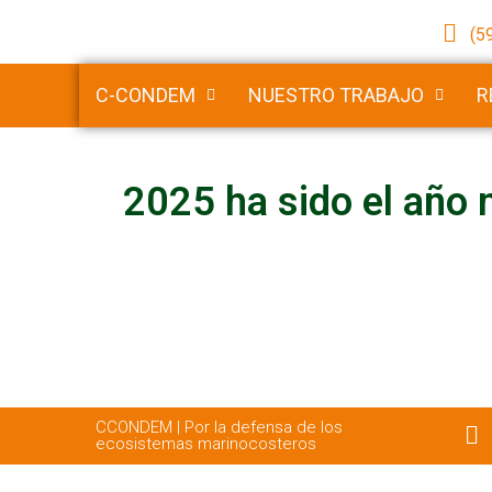
(5
C-CONDEM
NUESTRO TRABAJO
R
2025 ha sido el año 
CCONDEM | Por la defensa de los
ecosistemas marinocosteros