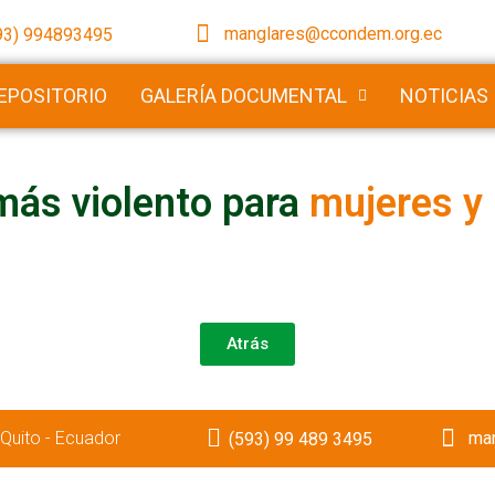
manglares@ccondem.org.ec
93) 994893495
EPOSITORIO
GALERÍA DOCUMENTAL
NOTICIAS
más violento para
mujeres y
Atrás
Quito - Ecuador
ma
(593) 99 489 3495