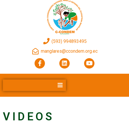
(593) 994893495
manglares@ccondem.org.ec
VIDEOS