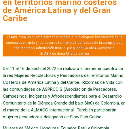
en territorios marino costeros
de América Latina y del Gran
Caribe
El ABIF crea un puente permanente para que dialoguen los saberes de la
ciencia positivista y los saberes territoriales derivados de la complejidad,
con respeto y admiración mutua. ¡Se puede! @UdeA @asprocia.
El ABIF de doña Mileida Correa
Del 11 al 16 de abril del 2022 se realizará el primer encuentro de
la red Mujeres Recolectoras y Pescadoras de Territorios Marino
Costeros de América Latina y del Caribe. Rizomas de Vida con
las comunidades de ASPROCIG (Asociación de Pescadores,
Campesinos, Indígenas y Afrodescendientes para el Desarrollo
Comunitario de la Ciénega Grande del bajo Sinú) de Colombia, en
el marco de la ALMACC Internacional. También participarán
mujeres pescadoras, delegadas de Slow Fish Caribe.
Mujeres de México, Honduras, Ecuador, Perú y Colombia