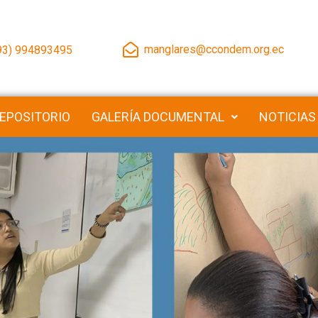
manglares@ccondem.org.ec
93) 994893495
EPOSITORIO
GALERÍA DOCUMENTAL
NOTICIAS